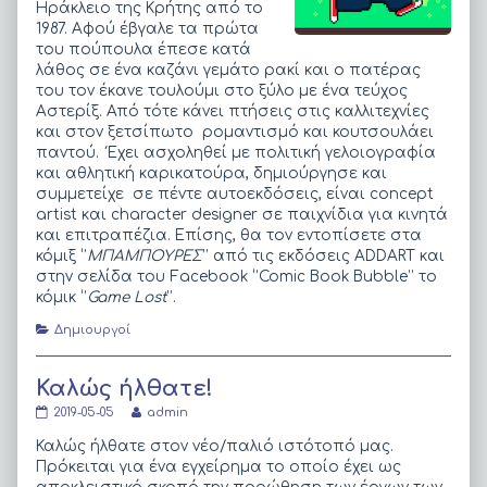
Ηράκλειο της Κρήτης από το
of
1987. Αφού έβγαλε τα πρώτα
Μάνος
Κοτσιφάκης,
του πούπουλα έπεσε κατά
λάθος σε ένα καζάνι γεμάτο ρακί και ο πατέρας
του τον έκανε τουλούμι στο ξύλο με ένα τεύχος
Αστερίξ. Από τότε κάνει πτήσεις στις καλλιτεχνίες
και στον ξετσίπωτο ρομαντισμό και κουτσουλάει
παντού. Έχει ασχοληθεί με πολιτική γελοιογραφία
και αθλητική καρικατούρα, δημιούργησε και
συμμετείχε σε πέντε αυτοεκδόσεις, είναι concept
artist και character designer σε παιχνίδια για κινητά
και επιτραπέζια. Επίσης, θα τον εντοπίσετε στα
κόμιξ ‘’
ΜΠΑΜΠΟΥΡΕΣ
’’ από τις εκδόσεις ADDART και
στην σελίδα του Facebook ‘’Comic Book Bubble’’ το
κόμικ ‘’
Game Lost
’’.
Categories
Δημιουργοί
Καλώς ήλθατε!
Καλώς
Read
2019-05-05
admin
ήλθατε!
more
published
posts
Καλώς ήλθατε στον νέο/παλιό ιστότοπό μας.
on
by
Πρόκειται για ένα εγχείρημα το οποίο έχει ως
the