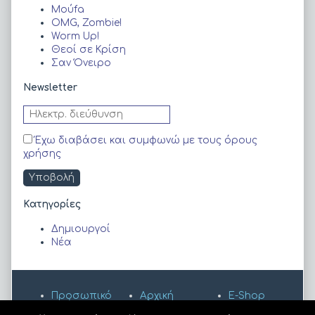
Moύfa
OMG, Zombie!
Worm Up!
Θεοί σε Κρίση
Σαν Όνειρο
Newsletter
Έχω διαβάσει και συμφωνώ με τους όρους
χρήσης
Kατηγορίες
Δημιουργοί
Νέα
Προσωπικό
Αρχική
E-Shop
Απόρρητο
Κόμικς
Webcomics.
Όροι
Δημιουργοί
Gr