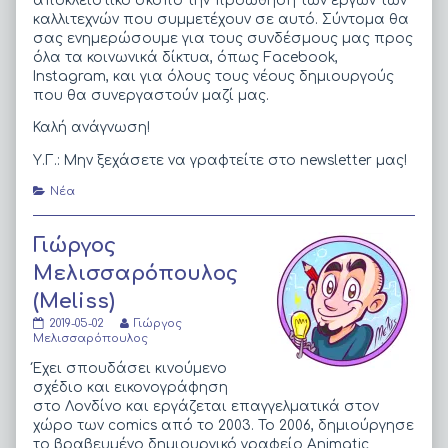
αποκλειστικό σκοπό την προώθηση των έργων των
author
καλλιτεχνών που συμμετέχουν σε αυτό. Σύντομα θα
of
Καλώς
σας ενημερώσουμε για τους συνδέσμους μας προς
ήλθατε!,
όλα τα κοινωνικά δίκτυα, όπως Facebook,
Instagram, και για όλους τους νέους δημιουργούς
που θα συνεργαστούν μαζί μας.
Καλή ανάγνωση!
Υ.Γ.: Μην ξεχάσετε να γραφτείτε στο newsletter μας!
Categories
Νέα
Γιώργος
Μελισσαρόπουλος
(Meliss)
Γιώργος
Read
2019-05-02
Γιώργος
Μελισσαρόπουλος
more
Μελισσαρόπουλος
(Meliss)
posts
published
by
Έχει σπουδάσει κινούμενο
on
the
σχέδιο και εικονογράφηση
author
στο Λονδίνο και εργάζεται επαγγελματικά στον
of
χώρο των comics από το 2003. Το 2006, δημιούργησε
Γιώργος
Μελισσαρόπουλος
το βραβευμένο δημιουργικό γραφείο Αnimatic