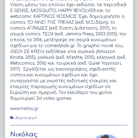
(Meliss),
Vision, μέσω του οποίου έχει εκδώσει τα περιοδικά
E-SENSE, MOSQUITO, HAPPY REVOLVER και το
webcomic ΧΑΡΤΙΝΟΣ ΚΟΣΜΟΣ. Έχει δημιουργήσει ο
comics
TO ΝΗΣΙ ΤΗΣ ΤΡΕΛΑΣ
(εκδ. Μ.Σιδέρη), το
comics
ΑΓΡΙΑΔΕΣ
(εκδ. Ένατη Διάσταση, 2017), τη
σειρά comics
ΤΕΖΑ
(εκδ. Jemma Press, 2003-2013), την
οποία, το 2016, μετέτρεψε σε σειρά κινουμένων
σχεδίων για το comedylab.gr. Το graphic novel του,
ΘΕΟΙ ΣΕ ΚΡΙΣΗ
, εκδόθηκε στα αγγλικά (Amazon
Kindle, 2015), γαλλικά (εκδ. M’edite, 2015), ελληνικά (εκδ.
Webcomics, 2016) και τουρκικά (εκδ. Gürer Yayınları,
2017). Εργάζεται ως εικονογράφος, σχεδιαστής
comics και κινουμένων σχεδίων και έχει
συνεργαστεί με γνωστές εκδοτικές εταιρίες και
εταιρίες παραγωγής κινουμένων σχεδίων σε
Ευρώπη και Αμερική. Τον ελεύθερο του χρόνο
δημιουργεί 2d video games.
www.meliss.gr
Categories
Δημιουργοί
Νικόλας