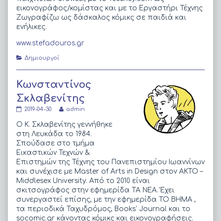
εικονογράφος/κομίστας και με το Εργαστήρι Τέχνης
Ζωγραφίζω ως δάσκαλος κόμικς σε παιδιά και
ενήλικες.
www.stefadouros.gr
Categories
Δημιουργοί
Κωνσταντίνος
Σκλαβενίτης
Κωνσταντίνος
Read
2019-04-30
admin
Σκλαβενίτης
more
published
posts
Ο Κ. Σκλαβενίτης γεννήθηκε
on
by
στη Λευκάδα το 1984.
the
Σπούδασε στο τμήμα
author
Εικαστικών Τεχνών &
of
Κωνσταντίνος
Επιστημών της Τέχνης του Πανεπιστημίου Ιωαννίνων
Σκλαβενίτης,
και συνέχισε με Master of Arts in Design στον ΑΚΤΟ –
Middlesex University. Από το 2010 είναι
σκιτσογράφος στην εφημερίδα ΤΑ ΝΕΑ. Έχει
συνεργαστεί επίσης, με την εφημερίδα ΤΟ ΒΗΜΑ ,
τα περιοδικά Ταχυδρόμος, Books’ Journal και το
socomic.gr κάνοντας κόμικς και εικονογραφήσεις.