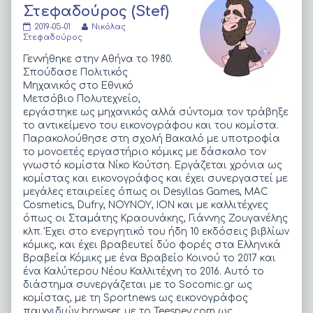
Στεφαδούρος (Stef)
Νικόλας
Read
2019-05-01
Νικόλας
Στεφαδούρος
more
Στεφαδούρος
(Stef)
posts
published
by
Γεννήθηκε στην Αθήνα το 1980.
on
the
Σπούδασε Πολιτικός
author
Μηχανικός στο Εθνικό
of
Μετσόβιο Πολυτεχνείο,
Νικόλας
Στεφαδούρος
εργάστηκε ως μηχανικός αλλά σύντομα τον τράβηξε
(Stef),
το αντικείμενο του εικονογράφου και του κομίστα.
Παρακολούθησε στη σχολή Βακαλό με υποτροφία
το μονοετές εργαστήριο κόμικς με δάσκαλο τον
γνωστό κομίστα Νίκο Κούτση. Εργάζεται χρόνια ως
κομίστας και εικονογράφος και έχει συνεργαστεί με
μεγάλες εταιρείες όπως οι Desyllas Games, MAC
Cosmetics, Dufry, ΝΟΥΝΟΥ, ΙΟΝ και με καλλιτέχνες
όπως οι Σταμάτης Κραουνάκης, Γιάννης Ζουγανέλης
κλπ. Έχει στο ενεργητικό του ήδη 10 εκδόσεις βιβλίων
κόμικς, και έχει βραβευτεί δύο φορές στα Ελληνικά
Βραβεία Κόμικς με ένα Βραβείο Κοινού το 2017 και
ένα Καλύτερου Νέου Καλλιτέχνη το 2016. Αυτό το
διάστημα συνεργάζεται με το Socomic.gr ως
κομίστας, με τη Sportnews ως εικονογράφος
παιχνιδιών browser, με το Teesney.com ως