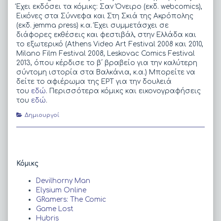
Έχει εκδόσει τα κόμικς: Σαν Όνειρο (εκδ. webcomics),
Εικόνες στα Σύννεφα και Στη Σκιά της Ακρόπολης
(εκδ. jemma press) κ.α. Έχει συμμετάσχει σε
διάφορες εκθέσεις και φεστιβάλ, στην Ελλάδα και
το εξωτερικό (Athens Video Art Festival 2008 και 2010,
Μilano Film Festival 2008, Leskovac Comics Festival
2013, όπου κέρδισε το β΄ βραβείο για την καλύτερη
σύντομη ιστορία στα Βαλκάνια, κ.α.) Μπορείτε να
δείτε το αφιέρωμα της ΕΡΤ για την δουλειά
του
εδώ
. Περισσότερα κόμικς και εικονογραφήσεις
του
εδώ
.
Categories
Δημιουργοί
Primary
Κόμικς
Sidebar
Devilhorny Man
Elysium Online
GRamers: The Comic
Game Lost
Hubris