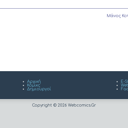
Next
Μάνος Κο
post:
Αρχική
E-
Κόμικς
Web
Δημιουργοί
Fa
Copyright © 2026 Webcomics.Gr