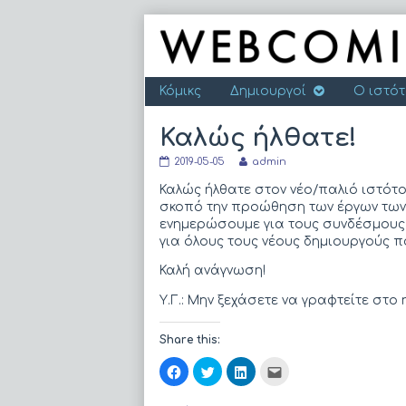
Skip
to
content
Κόμικς
Δημιουργοί
Ο ιστό
Καλώς ήλθατε!
Καλώς
Read
2019-05-05
admin
ήλθατε!
more
published
posts
Καλώς ήλθατε στον νέο/παλιό ιστότο
on
by
σκοπό την προώθηση των έργων των 
the
ενημερώσουμε για τους συνδέσμους μ
author
για όλους τους νέους δημιουργούς π
of
Καλώς
ήλθατε!,
Καλή ανάγνωση!
Υ.Γ.: Μην ξεχάσετε να γραφτείτε στο n
Share this:
Π
Κ
Κ
Κ
α
λ
λ
λ
τ
ι
ι
ι
ή
κ
κ
κ