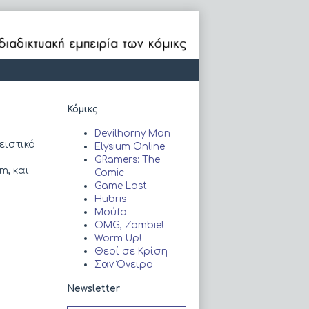
Primary
Κόμικς
Sidebar
Devilhorny Man
ειστικό
Elysium Online
GRamers: The
m, και
Comic
Game Lost
Hubris
Moύfa
OMG, Zombie!
Worm Up!
Θεοί σε Κρίση
Σαν Όνειρο
Newsletter