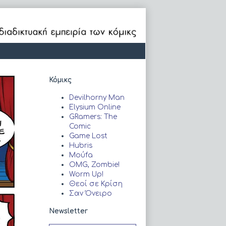
Primary
Κόμικς
Sidebar
Devilhorny Man
Elysium Online
GRamers: The
Comic
Game Lost
Hubris
Moύfa
OMG, Zombie!
Worm Up!
Θεοί σε Κρίση
Σαν Όνειρο
Newsletter