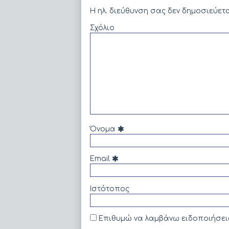
αόρατο
Η ηλ. διεύθυνση σας δεν δημοσιεύετα
Γκοντό,
Σχόλιο
Όνομα
Email
Ιστότοπος
Επιθυμώ να λαμβάνω ειδοποιήσεις