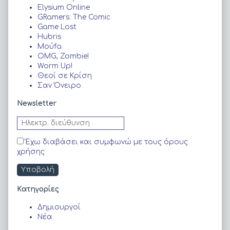
θ
)
ο
Elysium Online
υ
)
ρ
GRamers: The Comic
ο
Game Lost
)
Hubris
Moύfa
OMG, Zombie!
Worm Up!
Θεοί σε Κρίση
Σαν Όνειρο
Newsletter
Έχω διαβάσει και συμφωνώ με τους όρους
χρήσης
Kατηγορίες
Δημιουργοί
Νέα