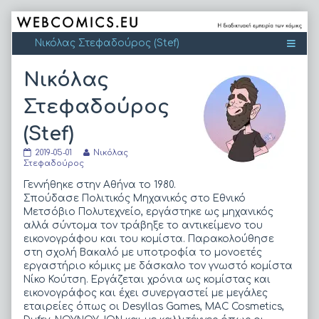
Skip
to
content
Νικόλας
Στεφαδούρος
(Stef)
Νικόλας
Read
2019-05-01
Νικόλας
Στεφαδούρος
more
Στεφαδούρος
(Stef)
posts
published
by
Γεννήθηκε στην Αθήνα το 1980.
on
the
Σπούδασε Πολιτικός Μηχανικός στο Εθνικό
author
Μετσόβιο Πολυτεχνείο, εργάστηκε ως μηχανικός
of
αλλά σύντομα τον τράβηξε το αντικείμενο του
Νικόλας
Στεφαδούρος
εικονογράφου και του κομίστα. Παρακολούθησε
(Stef),
στη σχολή Βακαλό με υποτροφία το μονοετές
εργαστήριο κόμικς με δάσκαλο τον γνωστό κομίστα
Νίκο Κούτση. Εργάζεται χρόνια ως κομίστας και
εικονογράφος και έχει συνεργαστεί με μεγάλες
εταιρείες όπως οι Desyllas Games, MAC Cosmetics,