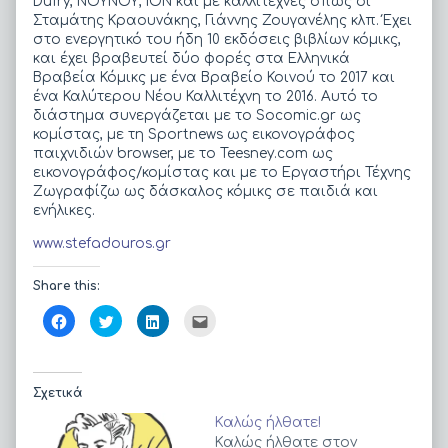
Dufry, ΝΟΥΝΟΥ, ΙΟΝ και με καλλιτέχνες όπως οι
Σταμάτης Κραουνάκης, Γιάννης Ζουγανέλης κλπ. Έχει
στο ενεργητικό του ήδη 10 εκδόσεις βιβλίων κόμικς,
και έχει βραβευτεί δύο φορές στα Ελληνικά
Βραβεία Κόμικς με ένα Βραβείο Κοινού το 2017 και
ένα Καλύτερου Νέου Καλλιτέχνη το 2016. Αυτό το
διάστημα συνεργάζεται με το Socomic.gr ως
κομίστας, με τη Sportnews ως εικονογράφος
παιχνιδιών browser, με το Teesney.com ως
εικονογράφος/κομίστας και με το Εργαστήρι Τέχνης
Ζωγραφίζω ως δάσκαλος κόμικς σε παιδιά και
ενήλικες.
www.stefadouros.gr
Share this:
Π
Κ
Κ
Κ
α
λ
λ
λ
τ
ι
ι
ι
ή
κ
κ
κ
σ
γ
γ
γ
τ
ι
ι
ι
ε
α
α
α
Σχετικά
γ
κ
κ
α
ι
ο
ο
π
Καλώς ήλθατε!
α
ι
ι
ο
κ
ν
ν
σ
Καλώς ήλθατε στον