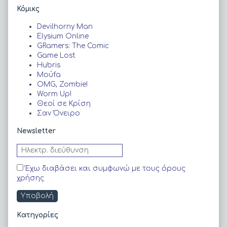
Primary
Κόμικς
Sidebar
Devilhorny Man
Elysium Online
GRamers: The Comic
Game Lost
Hubris
Moύfa
OMG, Zombie!
Worm Up!
Θεοί σε Κρίση
Σαν Όνειρο
Newsletter
Έχω διαβάσει και συμφωνώ με τους όρους
χρήσης
Kατηγορίες