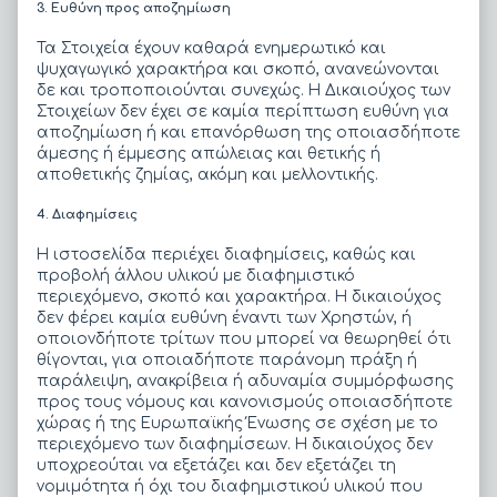
3. Ευθύνη προς αποζημίωση
Τα Στοιχεία έχουν καθαρά ενημερωτικό και
ψυχαγωγικό χαρακτήρα και σκοπό, ανανεώνονται
δε και τροποποιούνται συνεχώς. Η Δικαιούχος των
Στοιχείων δεν έχει σε καμία περίπτωση ευθύνη για
αποζημίωση ή και επανόρθωση της οποιασδήποτε
άμεσης ή έμμεσης απώλειας και θετικής ή
αποθετικής ζημίας, ακόμη και μελλοντικής.
4. Διαφημίσεις
Η ιστοσελίδα περιέχει διαφημίσεις, καθώς και
προβολή άλλου υλικού με διαφημιστικό
περιεχόμενο, σκοπό και χαρακτήρα. Η δικαιούχος
δεν φέρει καμία ευθύνη έναντι των Χρηστών, ή
οποιονδήποτε τρίτων που μπορεί να θεωρηθεί ότι
θίγονται, για οποιαδήποτε παράνομη πράξη ή
παράλειψη, ανακρίβεια ή αδυναμία συμμόρφωσης
προς τους νόμους και κανονισμούς οποιασδήποτε
χώρας ή της Ευρωπαϊκής Ένωσης σε σχέση με το
περιεχόμενο των διαφημίσεων. Η δικαιούχος δεν
υποχρεούται να εξετάζει και δεν εξετάζει τη
νομιμότητα ή όχι του διαφημιστικού υλικού που