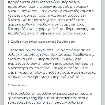
προβάλλεται στην ιστοσελίδα (πέραν των
προφανών περιπτώσεων προσβολής εννόμων
δικαιωμάτων που θα γίνονταν αντιληπτές και από
τον μέσο συνετό πολίτη) και ως εκ τούτου δεν
δύναται να της καταλογιστεί οποιασδήποτε
μορφής ευθύνη. Η ευθύνη αυτή βαρύνει τους
διαφημιζόμενους, χορηγούς ή και δημιουργούς του
προβαλλόμενου διαφημιστικού αυτού υλικού.
5. Σύνδεση με άλλες ηλεκτρονικές διευθύνσεις
Η Ιστοσελίδα παρέχει απευθείας πρόσβαση σε
άλλες ιστοσελίδες ή/και ηλεκτρονικές διευθύνσεις,
ενδεικτικά μέσω υπερσυνδέσμων (link), στο
περιεχόμενο των οποίων η Δικαιούχος δεν έχει τη
δυνατότητα να παρέμβει και ως εκ τούτου, δεν
φέρει καμία απολύτως ευθύνη, ούτε παρέχει καμία
απολύτως εγγύηση για το περιεχόμενό τους.
6. Newsletters
Η Iστοσελίδα αποστέλλει ενημερωτικά μηνύματα
ηλεκτρονικού ταχυδρομείου (newsletters) στους
εγγεγραμμένους χρήστες ή όποιον άλλο έχει