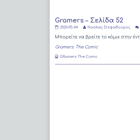
Gramers – Σελίδα 52
Gramers
Read
2020-05-04
Νικόλας Στεφαδούρος
–
more
Σελίδα
posts
Μπορείτε να βρείτε το κόμικ στην 
52
by
published
the
Gramers: The Comic
on
author
of
Webcomic
GRamers: The Comic
Gramers
Collections
–
Σελίδα
52,