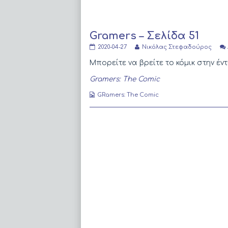
Gramers – Σελίδα 51
Gramers
Read
2020-04-27
Νικόλας Στεφαδούρος
–
more
Σελίδα
posts
Μπορείτε να βρείτε το κόμικ στην 
51
by
published
the
Gramers: The Comic
on
author
of
Webcomic
GRamers: The Comic
Gramers
Collections
–
Σελίδα
51,