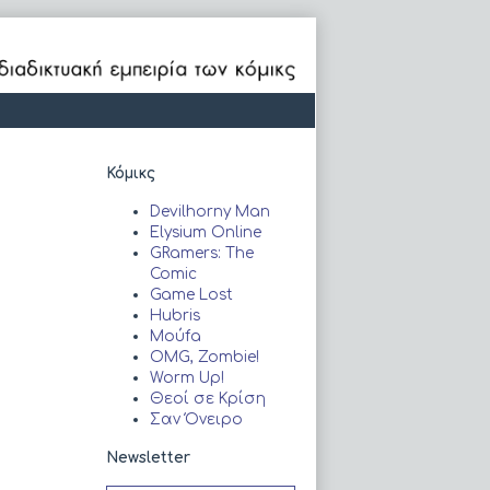
Primary
Κόμικς
Sidebar
Devilhorny Man
Elysium Online
GRamers: The
Comic
Game Lost
Hubris
Moύfa
OMG, Zombie!
Worm Up!
Θεοί σε Κρίση
Σαν Όνειρο
Newsletter