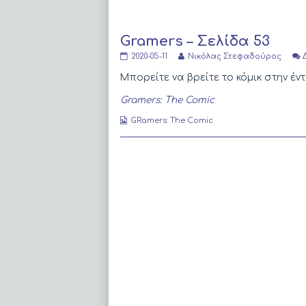
Gramers – Σελίδα 53
Gramers
Read
2020-05-11
Νικόλας Στεφαδούρος
–
more
Σελίδα
posts
Μπορείτε να βρείτε το κόμικ στην 
53
by
published
the
Gramers: The Comic
on
author
of
Webcomic
GRamers: The Comic
Gramers
Collections
–
Σελίδα
53,