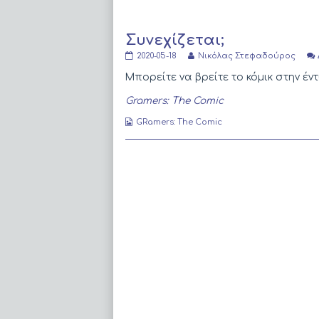
Συνεχίζεται;
Συνεχίζεται;
Read
2020-05-18
Νικόλας Στεφαδούρος
published
more
on
posts
Μπορείτε να βρείτε το κόμικ στην 
by
the
Gramers: The Comic
author
of
Webcomic
GRamers: The Comic
Συνεχίζεται;,
Collections