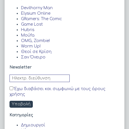
Sidebar
Devilhorny Man
Elysium Online
GRamers: The Comic
Game Lost
Hubris
Moύfa
OMG, Zombie!
Worm Up!
Θεοί σε Κρίση
Σαν Όνειρο
Newsletter
Έχω διαβάσει και συμφωνώ με τους όρους
χρήσης
Kατηγορίες
Δημιουργοί