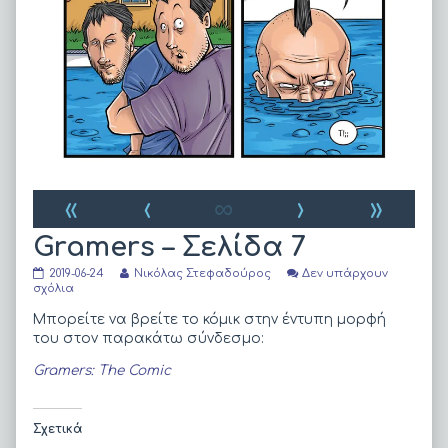
«
‹
∞
›
»
Gramers – Σελίδα 7
Gramers
Read
2019-06-24
Νικόλας Στεφαδούρος
Δεν υπάρχουν
–
στο
more
σχόλια
Σελίδα
Gramers
posts
7
–
by
Μπορείτε να βρείτε το κόμικ στην έντυπη μορφή
published
Σελίδα
the
του στον παρακάτω σύνδεσμο:
on
7
author
of
Gramers: The Comic
Gramers
–
Σελίδα
7,
Σχετικά