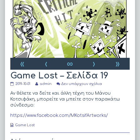
«
‹
∞
›
»
Game Lost – Σελίδα 19
Game
Read
στο
2019-10-01
admin
Δεν υπάρχουν σχόλια
Lost
more
Game
–
posts
Lost
Αν θέλετε να δείτε και άλλη τέχνη του Μάνου
Σελίδα
by
–
Κοτσιφάκη, μπορείτε να μπείτε στον παρακάτω
19
the
Σελίδα
σύνδεσμο:
published
author
19
on
of
https://www.facebook.com/MKotsifArtworks/
Game
Lost
Webcomic
Game Lost
–
Collections
Σελίδα
19,