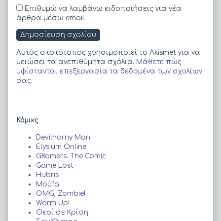
Επιθυμώ να λαμβάνω ειδοποιήσεις για νέα
άρθρα μέσω email.
Αυτός ο ιστότοπος χρησιμοποιεί το Akismet για να
μειώσει τα ανεπιθύμητα σχόλια.
Μάθετε πώς
υφίστανται επεξεργασία τα δεδομένα των σχολίων
σας
.
Primary
Κόμικς
Sidebar
Devilhorny Man
Elysium Online
GRamers: The Comic
Game Lost
Hubris
Moύfa
OMG, Zombie!
Worm Up!
Θεοί σε Κρίση