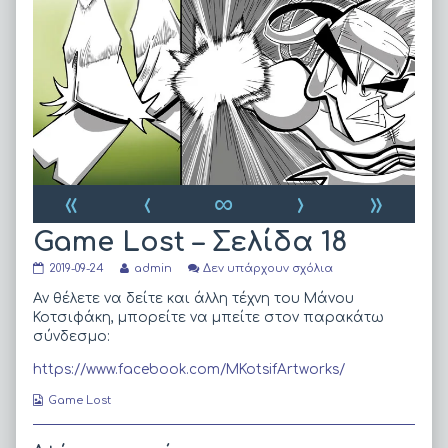
«
‹
∞
›
»
Game Lost – Σελίδα 18
Game
Read
στο
2019-09-24
admin
Δεν υπάρχουν σχόλια
Lost
more
Game
–
posts
Lost
Αν θέλετε να δείτε και άλλη τέχνη του Μάνου
Σελίδα
by
–
Κοτσιφάκη, μπορείτε να μπείτε στον παρακάτω
18
the
Σελίδα
σύνδεσμο:
published
author
18
on
of
https://www.facebook.com/MKotsifArtworks/
Game
Lost
Webcomic
Game Lost
–
Collections
Σελίδα
18,