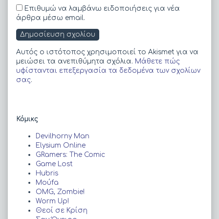
Επιθυμώ να λαμβάνω ειδοποιήσεις για νέα
άρθρα μέσω email.
Αυτός ο ιστότοπος χρησιμοποιεί το Akismet για να
μειώσει τα ανεπιθύμητα σχόλια.
Μάθετε πώς
υφίστανται επεξεργασία τα δεδομένα των σχολίων
σας
.
Primary
Κόμικς
Sidebar
Devilhorny Man
Elysium Online
GRamers: The Comic
Game Lost
Hubris
Moύfa
OMG, Zombie!
Worm Up!
Θεοί σε Κρίση