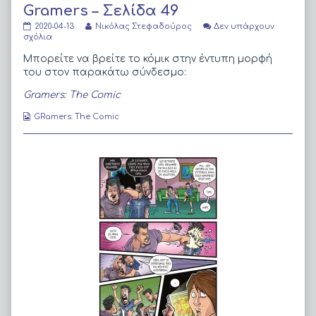
Gramers – Σελίδα 49
Gramers
Read
2020-04-13
Νικόλας Στεφαδούρος
Δεν υπάρχουν
–
στο
more
σχόλια
Σελίδα
Gramers
posts
49
–
by
Μπορείτε να βρείτε το κόμικ στην έντυπη μορφή
published
Σελίδα
the
του στον παρακάτω σύνδεσμο:
on
49
author
of
Gramers: The Comic
Gramers
–
Webcomic
GRamers: The Comic
Σελίδα
Collections
49,