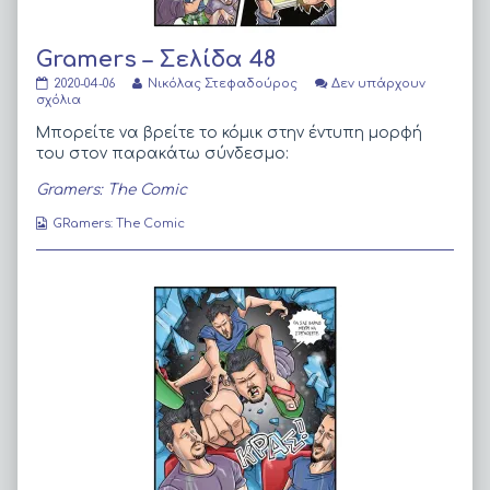
Gramers – Σελίδα 48
Gramers
Read
2020-04-06
Νικόλας Στεφαδούρος
Δεν υπάρχουν
–
στο
more
σχόλια
Σελίδα
Gramers
posts
48
–
by
Μπορείτε να βρείτε το κόμικ στην έντυπη μορφή
published
Σελίδα
the
του στον παρακάτω σύνδεσμο:
on
48
author
of
Gramers: The Comic
Gramers
–
Webcomic
GRamers: The Comic
Σελίδα
Collections
48,