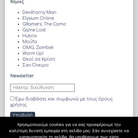
Κόμικς
Sidebar
Devilhorny Man
Elysium Online
GRamers: The Comic
Game Lost
Hubris
Moύfa
OMG, Zombie!
Worm Up!
Θεοί σε Κρίση
Σαν Όνειρο
Newsletter
Έχω διαβάσει και συμφωνώ με τους όρους
χρήσης
Χρησιμοποιούμε cookies για να σας προσφέρουμε την
Kατηγορίες
καλύτερη δυνατή εμπειρία στη σελίδα μας. Εάν συνεχίσετε να
χρησιμοποιείτε τη σελίδα, θα υποθέσουμε πως είστε
Δημιουργοί