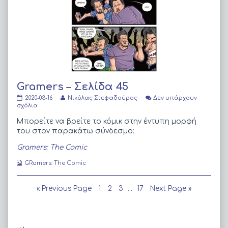
Gramers – Σελίδα 45
Gramers
Read
2020-03-16
Νικόλας Στεφαδούρος
Δεν υπάρχουν
–
στο
more
σχόλια
Σελίδα
Gramers
posts
45
–
by
Μπορείτε να βρείτε το κόμικ στην έντυπη μορφή
published
Σελίδα
the
του στον παρακάτω σύνδεσμο:
on
45
author
of
Gramers: The Comic
Gramers
–
Webcomic
GRamers: The Comic
Σελίδα
Collections
45,
Πλοήγηση
Page
Page
Page
Page
« Previous Page
1
2
3
…
17
Next Page »
άρθρων
Primary