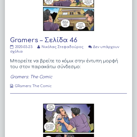
Gramers – Σελίδα 46
Gramers
Read
2020-03-23
Νικόλας Στεφαδούρος
Δεν υπάρχουν
–
στο
more
σχόλια
Σελίδα
Gramers
posts
46
–
by
Μπορείτε να βρείτε το κόμικ στην έντυπη μορφή
published
Σελίδα
the
του στον παρακάτω σύνδεσμο:
on
46
author
of
Gramers: The Comic
Gramers
–
Webcomic
GRamers: The Comic
Σελίδα
Collections
46,