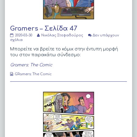
Gramers – Σελίδα 47
Gramers
Read
2020-03-30
Νικόλας Στεφαδούρος
Δεν υπάρχουν
–
στο
more
σχόλια
Σελίδα
Gramers
posts
47
–
by
Μπορείτε να βρείτε το κόμικ στην έντυπη μορφή
published
Σελίδα
the
του στον παρακάτω σύνδεσμο:
on
47
author
of
Gramers: The Comic
Gramers
–
Webcomic
GRamers: The Comic
Σελίδα
Collections
47,