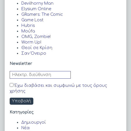
Sidebar
Devilhorny Man
Elysium Online
GRamers: The Comic
Game Lost
Hubris
Moύfa
OMG, Zombie!
Worm Up!
Θεοί σε Κρίση
Σαν Όνειρο
Newsletter
Έχω διαβάσει και συμφωνώ με τους όρους
χρήσης
Kατηγορίες
Δημιουργοί
Νέα