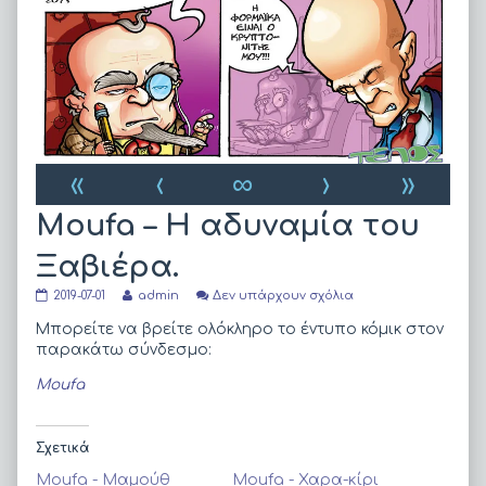
«
‹
∞
›
»
Moufa – Η αδυναμία του
Ξαβιέρα.
Moufa
Read
στο
2019-07-01
admin
Δεν υπάρχουν σχόλια
–
more
Moufa
Η
posts
–
Μπορείτε να βρείτε ολόκληρο το έντυπο κόμικ στον
αδυναμία
by
Η
παρακάτω σύνδεσμο:
του
the
αδυναμία
Ξαβιέρα.
author
του
Moufa
published
of
Ξαβιέρα.
on
Moufa
–
Η
Σχετικά
αδυναμία
του
Moufa - Μαμούθ
Moufa - Χαρα-κίρι