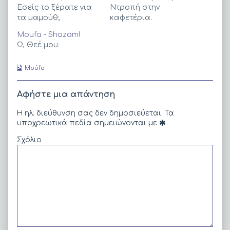
Ξαβιέρα.,
Εσείς το ξέρατε για
Ντροπή στην
τα μαμούθ;
καφετέρια.
Moufa - Shazam!
Ω, Θεέ μου.
Webcomic
Moύfa
Collections
Αφήστε μια απάντηση
Η ηλ. διεύθυνση σας δεν δημοσιεύεται.
Τα
υποχρεωτικά πεδία σημειώνονται με
Σχόλιο