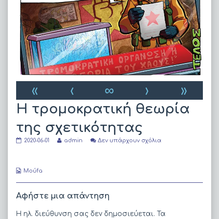
«
‹
∞
›
»
Η τρομοκρατική θεωρία
της σχετικότητας
Η
Read
στο
2020-06-01
admin
Δεν υπάρχουν σχόλια
τρομοκρατική
more
Η
θεωρία
posts
τρομοκρατική
της
by
θεωρία
σχετικότητας
the
της
Webcomic
Moύfa
published
author
σχετικότητας
Collections
on
of
Η
Αφήστε μια απάντηση
τρομοκρατική
θεωρία
Η ηλ. διεύθυνση σας δεν δημοσιεύεται.
Τα
της