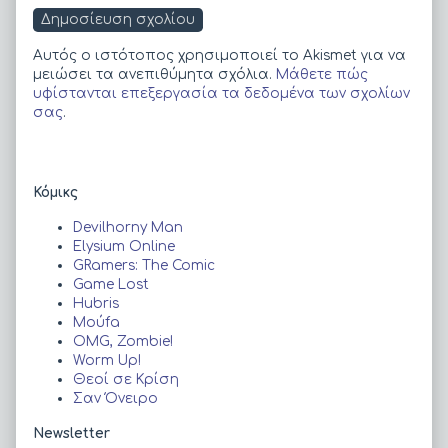
Αυτός ο ιστότοπος χρησιμοποιεί το Akismet για να
μειώσει τα ανεπιθύμητα σχόλια.
Μάθετε πώς
υφίστανται επεξεργασία τα δεδομένα των σχολίων
σας
.
Primary
Κόμικς
Sidebar
Devilhorny Man
Elysium Online
GRamers: The Comic
Game Lost
Hubris
Moύfa
OMG, Zombie!
Worm Up!
Θεοί σε Κρίση
Σαν Όνειρο
Newsletter