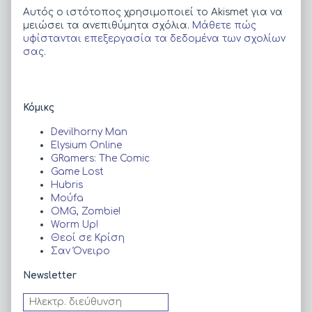
Αυτός ο ιστότοπος χρησιμοποιεί το Akismet για να
μειώσει τα ανεπιθύμητα σχόλια.
Μάθετε πώς
υφίστανται επεξεργασία τα δεδομένα των σχολίων
σας
.
Primary
Κόμικς
Sidebar
Devilhorny Man
Elysium Online
GRamers: The Comic
Game Lost
Hubris
Moύfa
OMG, Zombie!
Worm Up!
Θεοί σε Κρίση
Σαν Όνειρο
Newsletter