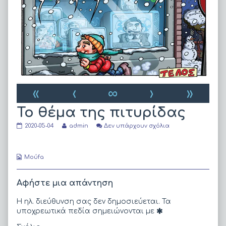
«
‹
∞
›
»
Το θέμα της πιτυρίδας
Το
Read
στο
2020-05-04
admin
Δεν υπάρχουν σχόλια
θέμα
more
Το
της
posts
θέμα
πιτυρίδας
by
της
published
the
πιτυρίδας
Webcomic
Moύfa
on
author
Collections
of
Το
Αφήστε μια απάντηση
θέμα
της
Η ηλ. διεύθυνση σας δεν δημοσιεύεται.
Τα
πιτυρίδας,
υποχρεωτικά πεδία σημειώνονται με