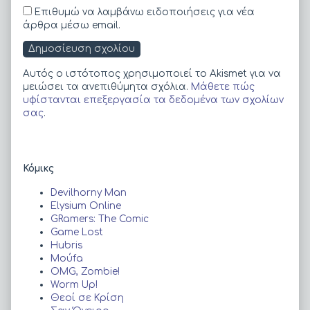
Επιθυμώ να λαμβάνω ειδοποιήσεις για νέα
άρθρα μέσω email.
Αυτός ο ιστότοπος χρησιμοποιεί το Akismet για να
μειώσει τα ανεπιθύμητα σχόλια.
Μάθετε πώς
υφίστανται επεξεργασία τα δεδομένα των σχολίων
σας
.
Primary
Κόμικς
Sidebar
Devilhorny Man
Elysium Online
GRamers: The Comic
Game Lost
Hubris
Moύfa
OMG, Zombie!
Worm Up!
Θεοί σε Κρίση