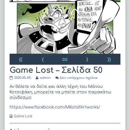
«
‹
∞
›
»
Game Lost – Σελίδα 50
Game
Read
στο
2020-05-05
admin
Δεν υπάρχουν σχόλια
Lost
more
Game
–
posts
Lost
Αν θέλετε να δείτε και άλλη τέχνη του Μάνου
Σελίδα
by
–
Κοτσιφάκη, μπορείτε να μπείτε στον παρακάτω
50
the
Σελίδα
σύνδεσμο:
published
author
50
on
of
https://www.facebook.com/MKotsifArtworks/
Game
Lost
Webcomic
Game Lost
–
Collections
Σελίδα
50,