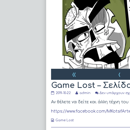
«
‹
Game Lost – Σελίδ
Game
Read
2019-10-22
admin
Δεν υπάρχουν σχ
Lost
more
–
posts
Αν θέλετε να δείτε και άλλη τέχνη 
Σελίδα
by
22
the
https://www.facebook.com/MKotsifArt
published
author
on
of
Webcomic
Game Lost
Game
Collections
Lost