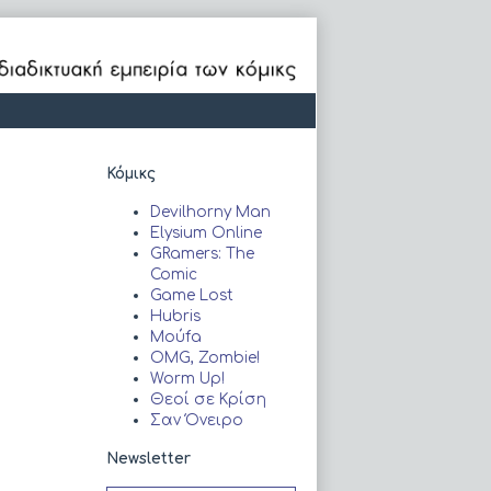
Primary
Κόμικς
Sidebar
Devilhorny Man
Elysium Online
GRamers: The
Comic
Game Lost
Hubris
Moύfa
OMG, Zombie!
Worm Up!
Θεοί σε Κρίση
Σαν Όνειρο
Newsletter