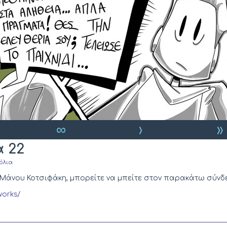
∞
›
»
α 22
στο
όλια
Game
Lost
του Μάνου Κοτσιφάκη, μπορείτε να μπείτε στον παρακάτω σύνδ
–
Σελίδα
works/
22