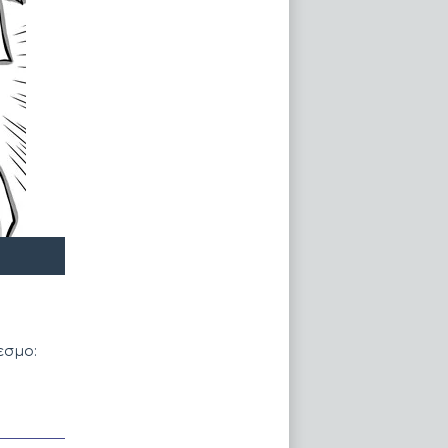
εσμο: