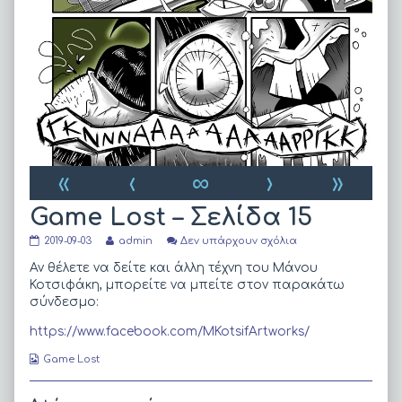
«
‹
∞
›
»
Game Lost – Σελίδα 15
Game
Read
στο
2019-09-03
admin
Δεν υπάρχουν σχόλια
Lost
more
Game
–
posts
Lost
Αν θέλετε να δείτε και άλλη τέχνη του Μάνου
Σελίδα
by
–
Κοτσιφάκη, μπορείτε να μπείτε στον παρακάτω
15
the
Σελίδα
σύνδεσμο:
published
author
15
on
of
https://www.facebook.com/MKotsifArtworks/
Game
Lost
Webcomic
Game Lost
–
Collections
Σελίδα
15,