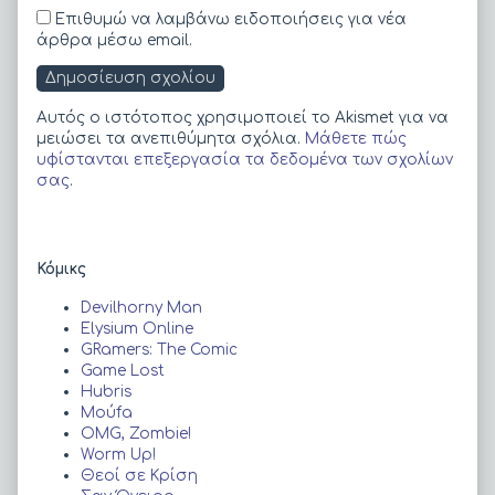
Επιθυμώ να λαμβάνω ειδοποιήσεις για νέα
άρθρα μέσω email.
Αυτός ο ιστότοπος χρησιμοποιεί το Akismet για να
μειώσει τα ανεπιθύμητα σχόλια.
Μάθετε πώς
υφίστανται επεξεργασία τα δεδομένα των σχολίων
σας
.
Primary
Κόμικς
Sidebar
Devilhorny Man
Elysium Online
GRamers: The Comic
Game Lost
Hubris
Moύfa
OMG, Zombie!
Worm Up!
Θεοί σε Κρίση