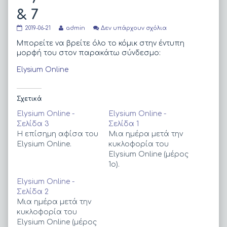
& 7
Elysium
Read
στο
2019-06-21
admin
Δεν υπάρχουν σχόλια
Online
more
Elysium
–
posts
Online
Μπορείτε να βρείτε όλο το κόμικ στην έντυπη
Σελίδα
by
–
μορφή του στον παρακάτω σύνδεσμο:
6
the
Σελίδα
&
author
6
Elysium Online
7
of
&
published
Elysium
7
on
Online
–
Σχετικά
Σελίδα
6
Elysium Online -
Elysium Online -
&
Σελίδα 3
Σελίδα 1
7,
Η επίσημη αφίσα του
Μια ημέρα μετά την
Elysium Online.
κυκλοφορία του
Elysium Online (μέρος
1ο).
Elysium Online -
Σελίδα 2
Μια ημέρα μετά την
κυκλοφορία του
Elysium Online (μέρος