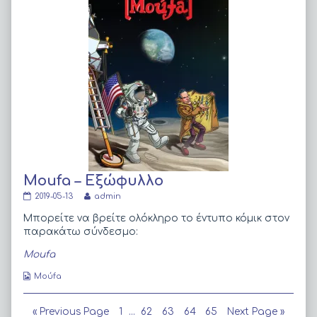
Moufa – Εξώφυλλο
Moufa
Read
2019-05-13
admin
–
more
Εξώφυλλο
posts
Μπορείτε να βρείτε ολόκληρο το έντυπο κόμικ στον
published
by
παρακάτω σύνδεσμο:
on
the
author
Moufa
of
Moufa
Webcomic
Moύfa
–
Collections
Εξώφυλλο,
Πλοήγηση
Page
Page
Page
Page
Page
« Previous Page
1
…
62
63
64
65
Next Page »